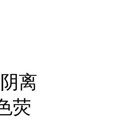
氧阴离
绿色荧