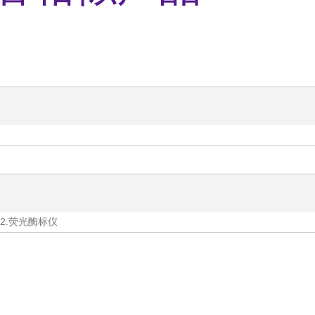
2.荧光酶标仪