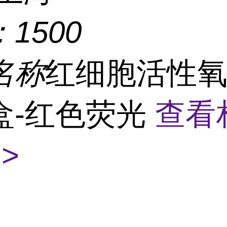
：
1500
名称
红细胞活性
盒-红色荧光
查看
>