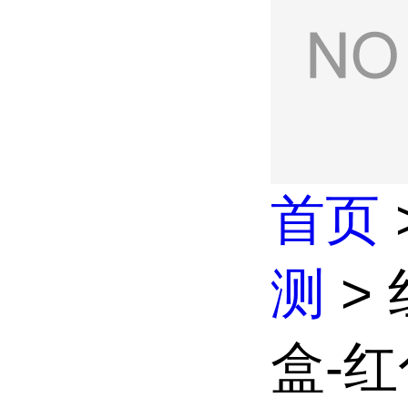
首页
测
>
盒-红色