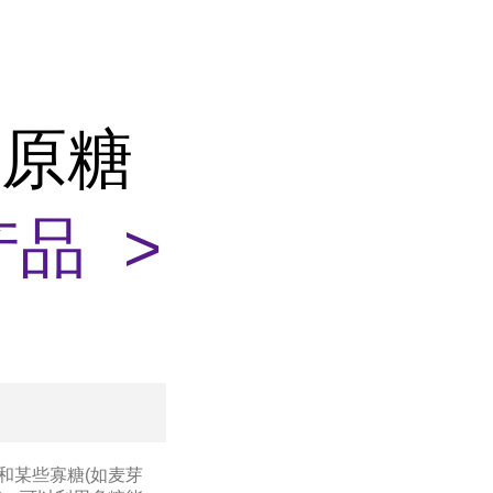
还原糖
品 >
和某些寡糖(如麦芽