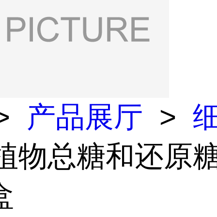
>
产品展厅
>
 植物总糖和还原
盒