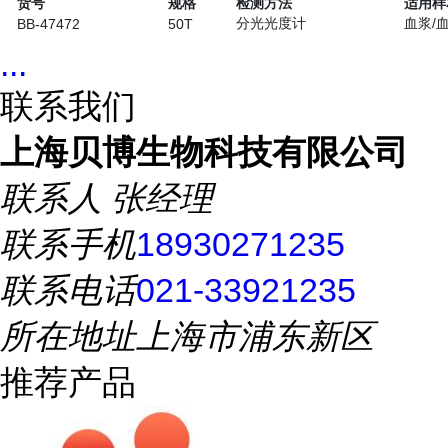
货号
规格
检测方法
适用样
分光光度计
血浆/
BB-47472
50T
...
联系我们
上海贝博生物科技有限公司
联系人
张经理
联系手机
18930271235
联系电话
021-33921235
所在地址
上海市浦东新区
推荐产品