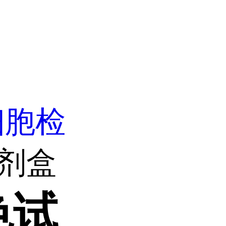
细胞检
试剂盒
色试