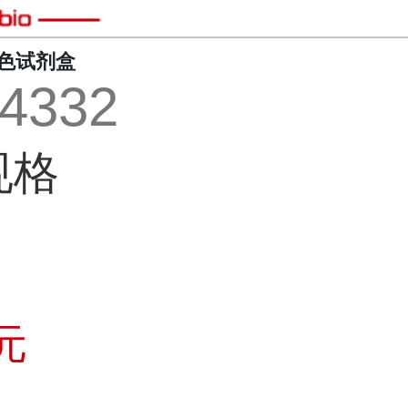
染色试剂盒
4332
规格
元