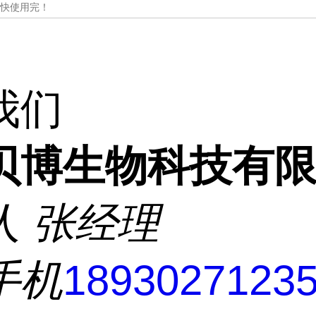
尽快使用完！
我们
贝博生物科技有
人
张经理
手机
1893027123