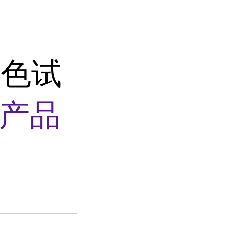
染色试
产品