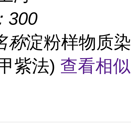
：
300
名称
淀粉样物质
(甲紫法)
查看相似