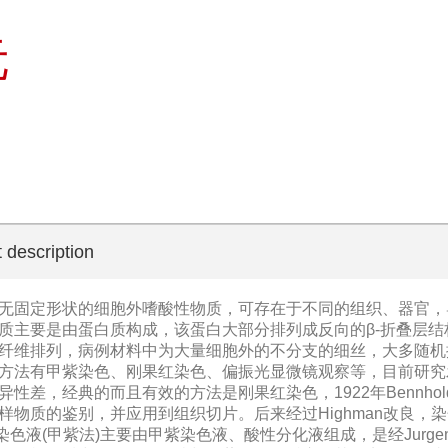
元
 description
无固定形状的细胞外嗜酸性物质，可存在于不同的组织、器官，
质主要是由蛋白质构成，该蛋白大部分排列成反向的β-折叠层结
纤维排列，病例材料中为大量细胞外的不分支的细丝，大多随机
方法有甲紫染色、刚果红染色、偏振光显微镜观察等，目前研究
性差，经典的而且有效的方法是刚果红染色，1922年Bennho
样物质的鉴别，并应用到组织切片。后来经过Highman改良，
色液(甲紫法)主要由甲紫染色液、酸性分化液组成，是经Jurge