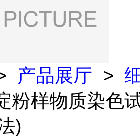
>
产品展厅
>
 淀粉样物质染色
法)