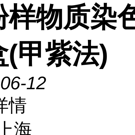
粉样物质染
(甲紫法)
-06-12
详情
上海