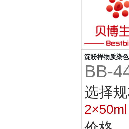
淀粉样物质染色
BB-4
选择规
2×50ml
价格