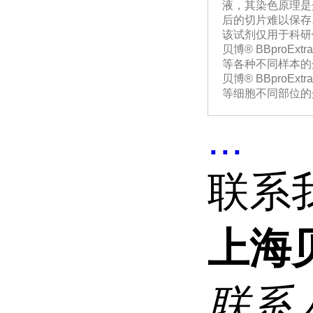
液，其染色原理是
后的切片难以保存
该试剂仅用于科研
贝博® BBpro
等各种不同样本的
贝博® BBpro
等细胞不同部位的
...
联系
上海
联系