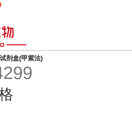
试剂盒(甲紫法)
4299
格