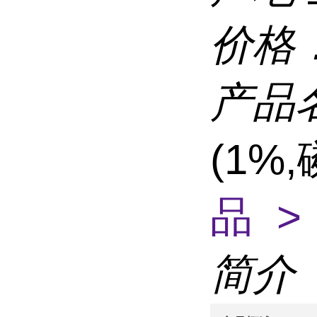
价格
产品
(1%
品 >
简介