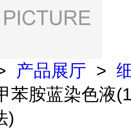
>
产品展厅
>
 甲苯胺蓝染色液(1
)