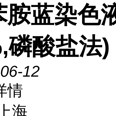
苯胺蓝染色
%,磷酸盐法)
-06-12
详情
上海