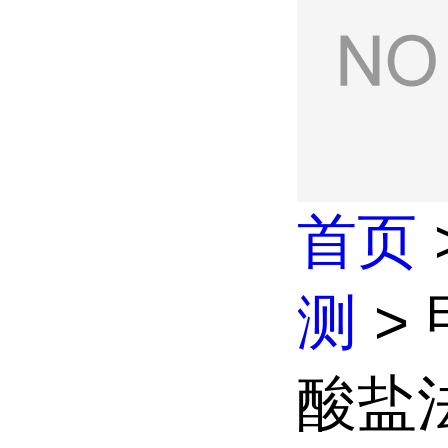
首页
测
>
酸盐法