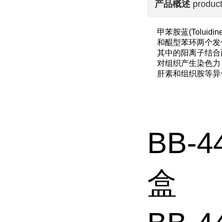
产品概述
product
甲苯胺蓝(Tolui
和醌型苯环两个发
其中的阳离子结合
对组织产生染色力
肝素和组织胺等异
BB-
盒