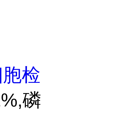
细胞检
%,磷