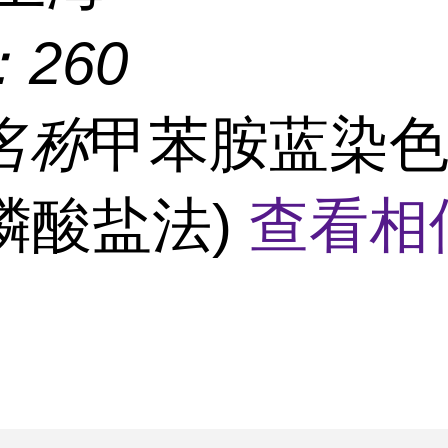
：
260
名称
甲苯胺蓝染
,磷酸盐法)
查看相