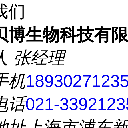
我们
贝博生物科技有
人
张经理
手机
1893027123
电话
021-3392123
地址
上海市浦东