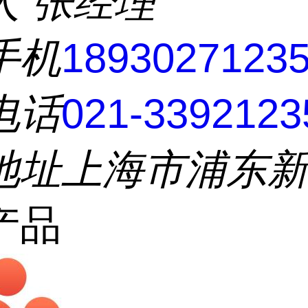
人
张经理
手机
1893027123
电话
021-3392123
地址
上海市浦东
产品