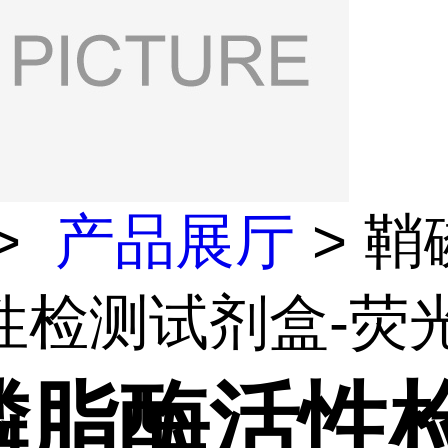
>
产品展厅
> 鞘
检测试剂盒-荧光.
磷脂酶活性