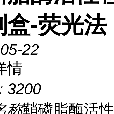
剂盒-荧光法
-05-22
详情
：
3200
名称
鞘磷脂酶活