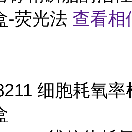
盒-荧光法
查看相
8211
细胞耗氧率
盒