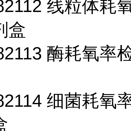
82112
线粒体耗
剂盒
82113
酶耗氧率
82114
细菌耗氧
盒