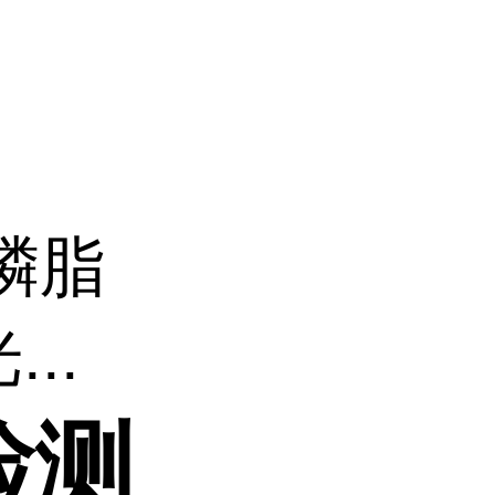
磷脂
..
检测