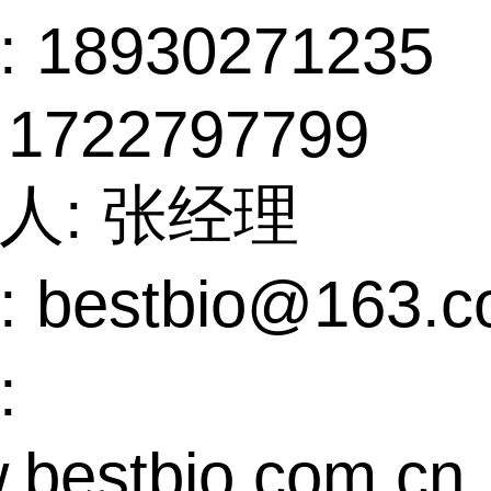
 18930271235
 1722797799
人: 张经理
 bestbio@163.
:
.bestbio.com.cn