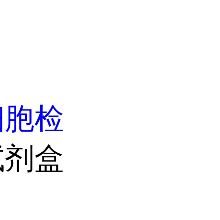
细胞检
试剂盒