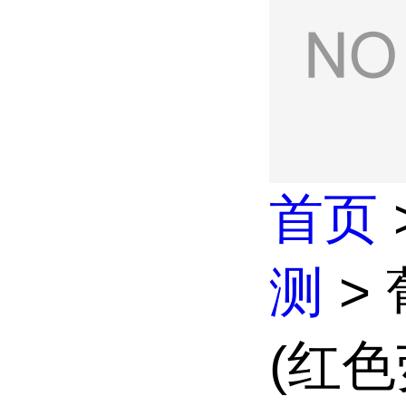
首页
测
>
(红色荧