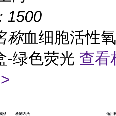
：
1500
名称
血细胞活性
盒-绿色荧光
查看
>
规格
检测方法
适用