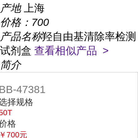
产地
上海
价格：
700
产品名称
羟自由基清除率检测
试剂盒
查看相似产品 >
简介
BB-47381
选择规格
50T
价格
￥700元