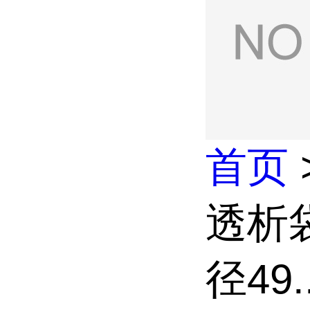
首页
透析袋
径49..