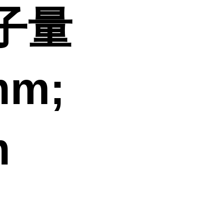
子量
mm;
m