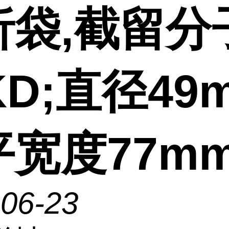
析袋,截留分
KD;直径49
平宽度77m
-06-23