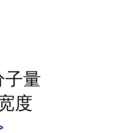
分子量
平宽度
>