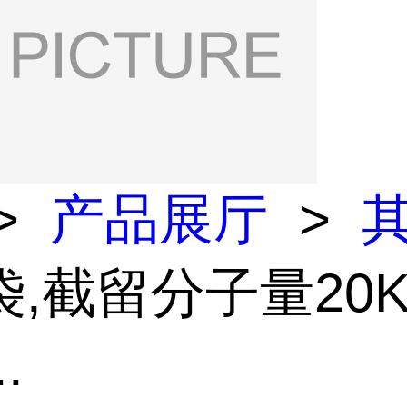
>
产品展厅
>
,截留分子量20K
.