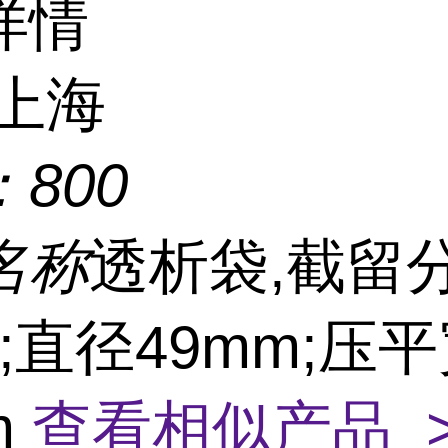
详情
上海
：
800
名称
透析袋,截留
D;直径49mm;压
m
查看相似产品 