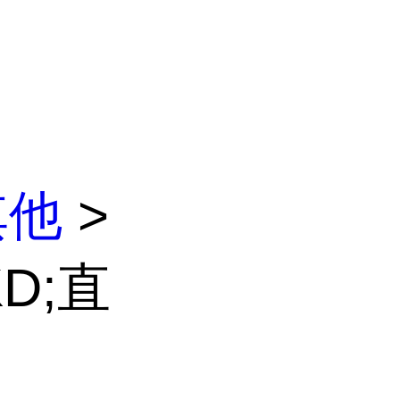
其他
>
D;直