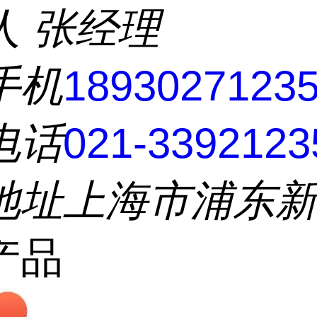
人
张经理
手机
1893027123
电话
021-3392123
地址
上海市浦东
产品